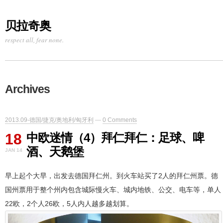
贝拉奇奥
respect all, fear none.
Archives
2013.09-德国/捷克/奥地利/匈牙利
—
0 Comments
18
中欧迷情（4）拜仁拜仁：足球、啤
酒、天鹅堡
JAN 14
早上起个大早，出发去德国拜仁州。到火车站买了2人的拜仁州票。德
国州票用于整个州内包含城际慢火车、城内地铁、公交、电车等，单人
22欧，2个人26欧，5人内人越多越划算。