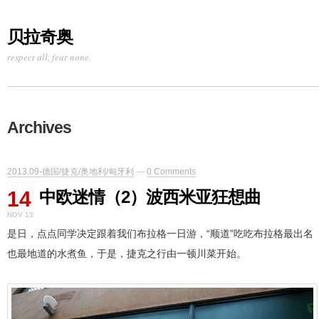
贝拉奇奥
respect all, fear none.
Archives
2013.09-德国/捷克/奥地利/匈牙利
—
0 Comments
14
中欧迷情（2）波西米亚狂想曲
NOV 13
是日，点点同学决定跟着我们布拉格一日游，“顺道”吃吃布拉格最出名
也最地道的水煮鱼，于是，捷克之行由一顿川菜开始。