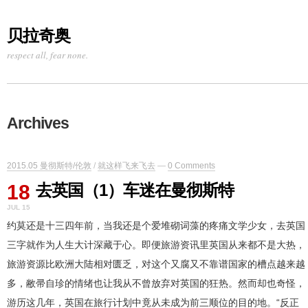
贝拉奇奥
respect all, fear none.
Archives
2015.05 曼彻斯特/伦敦
/
就这样飞来飞去
—
0 Comments
18
去英国（1）车迷在曼彻斯特
JUL 15
约莫还是十三四年前，当我还是个爱堆砌词藻的疼痛文学少女，去英国
三字就作为人生大计深藏于心。即便旅游资讯里英国从来都不是大热，
旅游资源比欧洲大陆相对匮乏，对这个又腐又不靠谱国家的槽点越来越
多，敝帚自珍的情绪也让我从不曾放弃对英国的狂热。然而却也奇怪，
游历这几年，英国在旅行计划中竟从未成为前三顺位的目的地。“反正