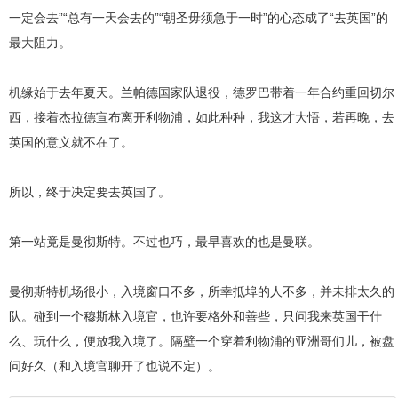
一定会去”“总有一天会去的”“朝圣毋须急于一时”的心态成了“去英国”的
最大阻力。
机缘始于去年夏天。兰帕德国家队退役，德罗巴带着一年合约重回切尔
西，接着杰拉德宣布离开利物浦，如此种种，我这才大悟，若再晚，去
英国的意义就不在了。
所以，终于决定要去英国了。
第一站竟是曼彻斯特。不过也巧，最早喜欢的也是曼联。
曼彻斯特机场很小，入境窗口不多，所幸抵埠的人不多，并未排太久的
队。碰到一个穆斯林入境官，也许要格外和善些，只问我来英国干什
么、玩什么，便放我入境了。隔壁一个穿着利物浦的亚洲哥们儿，被盘
问好久（和入境官聊开了也说不定）。