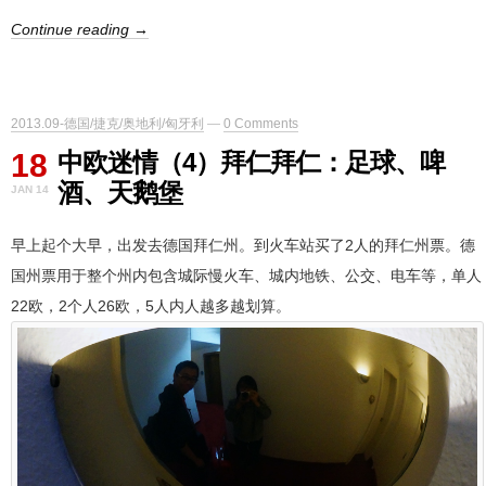
Continue reading →
2013.09-德国/捷克/奥地利/匈牙利
—
0 Comments
18
中欧迷情（4）拜仁拜仁：足球、啤
酒、天鹅堡
JAN 14
早上起个大早，出发去德国拜仁州。到火车站买了2人的拜仁州票。德
国州票用于整个州内包含城际慢火车、城内地铁、公交、电车等，单人
22欧，2个人26欧，5人内人越多越划算。