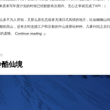
来原来写年度计划的时候已经默默有次期许。无心之举就完成了KPI：）
么多不为人所知，又那么原生态或者充满日式风情的地方，比如幽幽山
都的高山，还有古时连接江户和京都的中山道驿站种种。几番纠结之后
e”的遗憾。
Continue reading →
ts
冷酷仙境