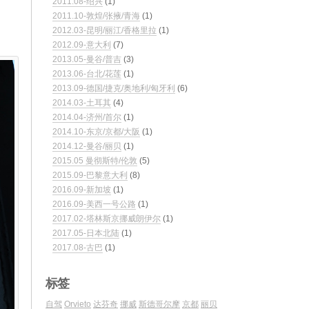
2011.08-绍兴
(1)
2011.10-敦煌/张掖/青海
(1)
2012.03-昆明/丽江/香格里拉
(1)
2012.09-意大利
(7)
2013.05-曼谷/普吉
(3)
2013.06-台北/花莲
(1)
2013.09-德国/捷克/奥地利/匈牙利
(6)
2014.03-土耳其
(4)
2014.04-济州/首尔
(1)
2014.10-东京/京都/大阪
(1)
2014.12-曼谷/丽贝
(1)
2015.05 曼彻斯特/伦敦
(5)
2015.09-巴黎意大利
(8)
2016.09-新加坡
(1)
2016.09-美西一号公路
(1)
2017.02-塔林斯京挪威朗伊尔
(1)
2017.05-日本北陆
(1)
2017.08-古巴
(1)
标签
自驾
Orvieto
达芬奇
挪威
斯德哥尔摩
京都
丽贝