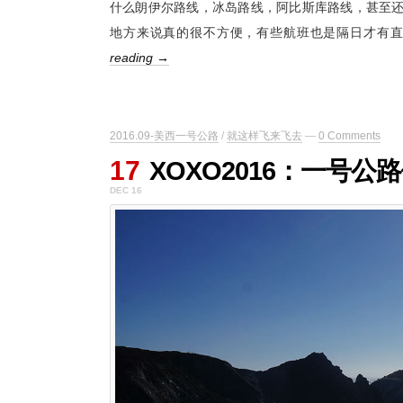
什么朗伊尔路线，冰岛路线，阿比斯库路线，甚至还
地方来说真的很不方便，有些航班也是隔日才有
reading →
2016.09-美西一号公路
/
就这样飞来飞去
—
0 Comments
17
XOXO2016：一号公
DEC 16