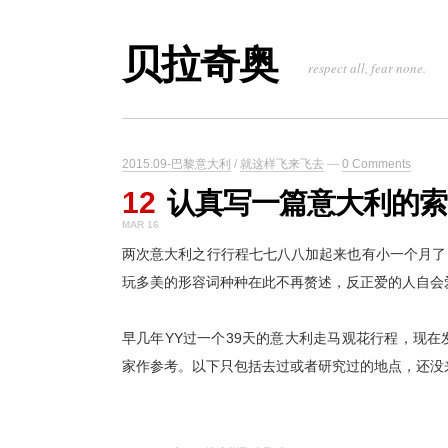
贝拉奇奥
respect all, fear none.
2015.09-巴黎意大利
/
就这样飞来飞去
—
0 Comments
12
认真写一篇意大利的索
MAR 16
两次意大利之行行程七七八八加起来也有小一个月了
玩多美的形容词种种在此不再赘述，反正爱的人自会
早几年YY过一个39天的意大利走马观花行程，现
家作参考。以下只包括去过或者研究过的地点，还没