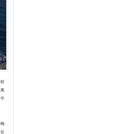
全程
有离
才平
卡梅
；在