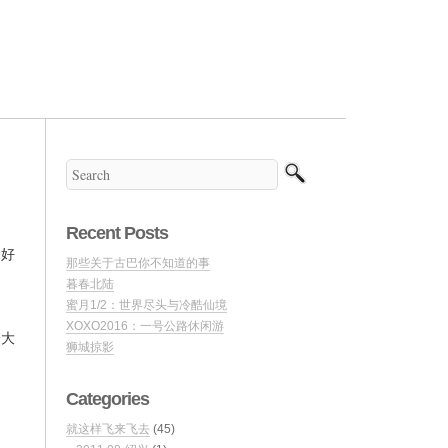
Recent Posts
多好
那些关于古巴你不知道的事
暮春北陆
蜜月1/2：世界尽头与冷酷仙境
XOXO2016：一号公路休闲游
给大
狮城掠影
Categories
就这样飞来飞去
(45)