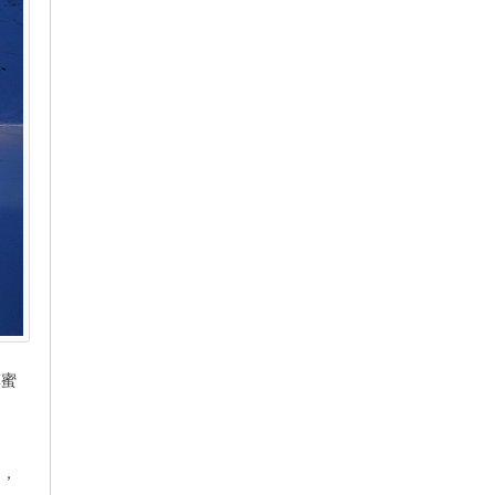
算蜜
了，