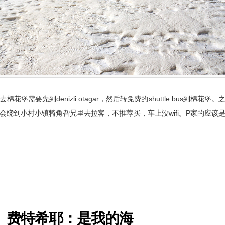
要先到denizli otagar，然后转免费的shuttle bus到棉花堡。
就会绕到小村小镇犄角旮旯里去拉客，不推荐买，车上没wifi。P家的应该
）费特希耶：是我的海