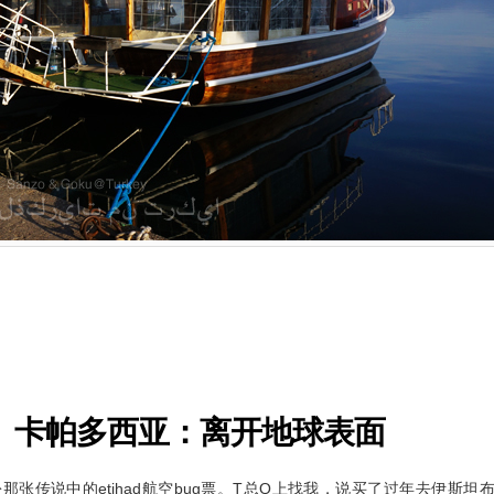
）卡帕多西亚：离开地球表面
张传说中的etihad航空bug票。T总Q上找我，说买了过年去伊斯坦