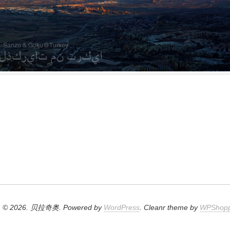
© 2026. 贝拉奇奥. Powered by
WordPress
. Cleanr theme by
WPShop