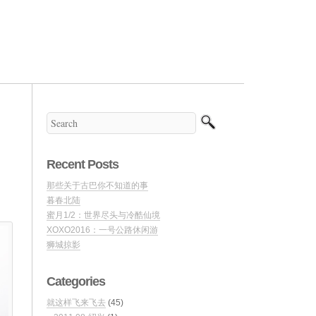
Recent Posts
那些关于古巴你不知道的事
暮春北陆
蜜月1/2：世界尽头与冷酷仙境
XOXO2016：一号公路休闲游
狮城掠影
Categories
就这样飞来飞去
(45)