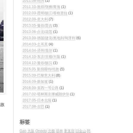
2011.08-绍兴
(1)
2011.10-敦煌/张掖/青海
(1)
2012.03-昆明/丽江/香格里拉
(1)
2012.09-意大利
(7)
2013.05-曼谷/普吉
(3)
2013.06-台北/花莲
(1)
2013.09-德国/捷克/奥地利/匈牙利
(6)
2014.03-土耳其
(4)
2014.04-济州/首尔
(1)
2014.10-东京/京都/大阪
(1)
2014.12-曼谷/丽贝
(1)
2015.05 曼彻斯特/伦敦
(5)
2015.09-巴黎意大利
(8)
2016.09-新加坡
(1)
2016.09-美西一号公路
(1)
2017.02-塔林斯京挪威朗伊尔
(1)
2017.05-日本北陆
(1)
的故
2017.08-古巴
(1)
标签
Gap
大阪
Orvieto
北极
塔林
妻笼宿
旧金山
阿