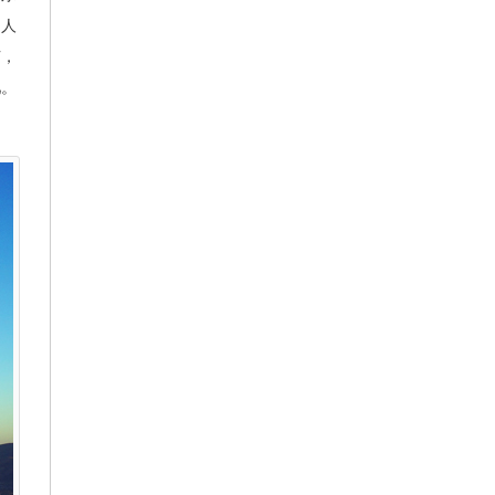
个人
节，
吧。