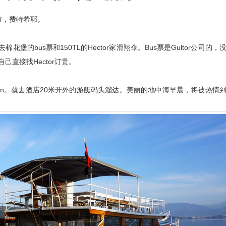
市，费特希耶。
花堡的bus票和150TL的Hector家滑翔伞。Bus票是Gultor公司的，
己直接找Hector订贵。
heck in。就去酒店20米开外的游艇码头溜达。美丽的地中海早晨，将被热情