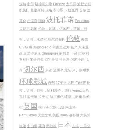
森纳
中部
斯德哥尔摩
Firenze
太平洋
波提切利
凯旋门
曼彻斯特
攻略
翡冷翠
卡拉瓦乔
首尔
达
波托菲诺
芬奇
卢浮宫
瑞典
Portofino
贝尼尼
韩国
伦敦，足球，切尔西，英超，冠
伦敦
军，英国，水晶宫
奥尔维耶托
挪威
Civita di Bagnoregio
利古里亚海
极光
东南亚
高山
爱沙尼亚
Singapore
丽贝岛
下吕
维多利
亚和阿尔伯特美术馆
曼联
科莫湖
偶来小路
飞
切尔西
弹
京都
济州岛
北陆
米开朗琪罗
环球影城
自驾
17英里
古巴
伯格赛
伦
敦，英国，剑桥，哈利波特，旅行
venezia
哈
瓦那
帝王蟹
拉美
伊斯坦布尔
岐阜，爱知
马笼
英国
宿
棉花堡
北欧
巴黎
南山塔
Pamukkale
天空之城
美国
italia
洛杉矶
大英博
日本
物馆
中山道
死海
新加坡
东京
一号公