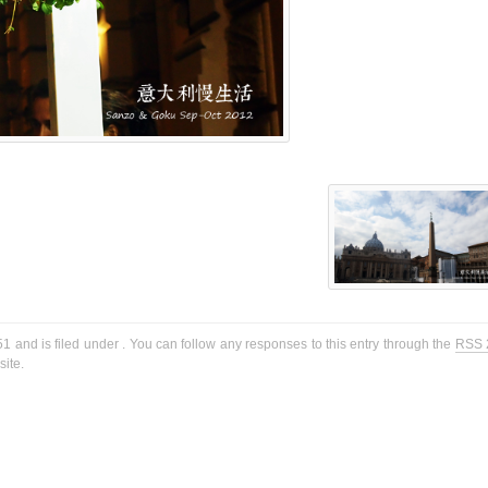
1 and is filed under . You can follow any responses to this entry through the
RSS 
ite.