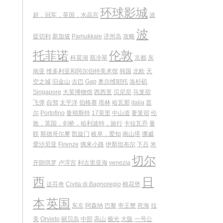
环球影城
超，冠军，英国，水晶宫
波
波
提切利
新加坡
Pamukkale
济州岛
攻略
托菲诺
伦敦
科莫湖
翡冷翠
京都
东
南亚
维多利亚和阿尔伯特美术馆
韩国
北欧
天
空之城
旧金山
古巴
Gap
奥尔维耶托
洛杉矶
Singapore
大英博物馆
西西里
贝尼尼
马笼宿
飞弹
自驾
太平洋
伯格赛
塔林
哈瓦那
italia
首
尔
Portofino
曼彻斯特
17英里
中山道
妻笼宿
伦
敦，英国，剑桥，哈利波特，旅行
卡拉瓦乔
曼
联
斯德哥尔摩
凯旋门
岐阜，爱知
南山塔
挪威
爱沙尼亚
Firenze
偶来小路
伊斯坦布尔
下吕
米
切尔
开朗琪罗
卢浮宫
利古里亚海
venezia
西
日
达芬奇
Civita di Bagnoregio
棉花堡
本
英国
东京
阿森纳
巴黎
帝王蟹
死海
拉
美
Orvieto
丽贝岛
中部
高山
极光
大阪
一号公