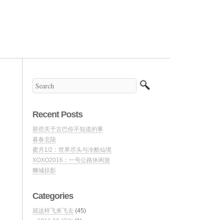
Recent Posts
那些关于古巴你不知道的事
暮春北陆
蜜月1/2：世界尽头与冷酷仙境
XOXO2016：一号公路休闲游
狮城掠影
Categories
就这样飞来飞去
(45)