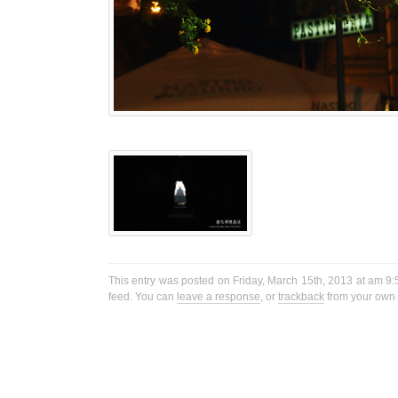
This entry was posted on Friday, March 15th, 2013 at am 9:5
feed. You can
leave a response
, or
trackback
from your own s