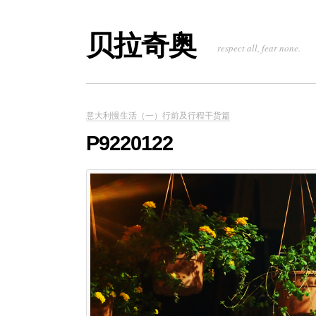
贝拉奇奥
respect all, fear none.
意大利慢生活（一）行前及行程干货篇
P9220122