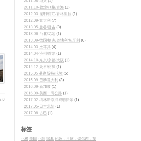
2011.08-绍兴
(1)
2011.10-敦煌/张掖/青海
(1)
2012.03-昆明/丽江/香格里拉
(1)
2012.09-意大利
(7)
2013.05-曼谷/普吉
(3)
2013.06-台北/花莲
(1)
2013.09-德国/捷克/奥地利/匈牙利
(6)
2014.03-土耳其
(4)
2014.04-济州/首尔
(1)
2014.10-东京/京都/大阪
(1)
2014.12-曼谷/丽贝
(1)
2015.05 曼彻斯特/伦敦
(5)
2015.09-巴黎意大利
(8)
2016.09-新加坡
(1)
2016.09-美西一号公路
(1)
2.0
2017.02-塔林斯京挪威朗伊尔
(1)
2017.05-日本北陆
(1)
2017.08-古巴
(1)
标签
北极
美国
北陆
瑞典
伦敦，足球，切尔西，英