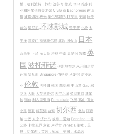
桥，哈利波特，旅行
达芬奇
挪威
italia
维多利
亚和阿尔伯特美术馆
Civita di Bagnoregio
南山
塔
波提切利
极光
奥尔维耶托
17英里
美国
拉美
环球影城
首尔
贝尼尼
帝王蟹
北极
太
日本
平洋
凯旋门
斯德哥尔摩
北欧
旧金山
英
西西里
下吕
丽贝岛
塔林
中部
妻笼宿
攻略
国
波托菲诺
伊斯坦布尔
米开朗琪罗
死海
哈瓦那
Singapore
伯格赛
马笼宿
爱沙尼
伦敦
亚
洛杉矶
韩国
翡冷翠
中山道
Gap
棉
花堡
大阪
大英博物馆
天空之城
曼彻斯特
新加
坡
瑞典
利古里亚海
Pamukkale
飞弹
高山
偶来
切尔西
小路
曼联
科莫湖
自驾
北陆
阿森
纳
古巴
东京
济州岛
岐阜，爱知
Portofino
一号
公路
卡拉瓦乔
京都
卢浮宫
venezia
伦敦，足
球，切尔西，英超，冠军，英国，水晶宫