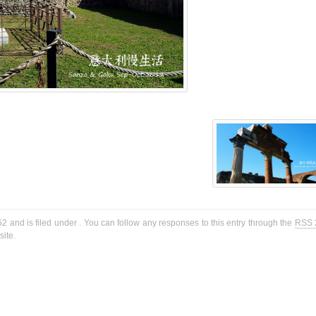
2 and is filed under . You can follow any responses to this entry through the
RSS 
ite.