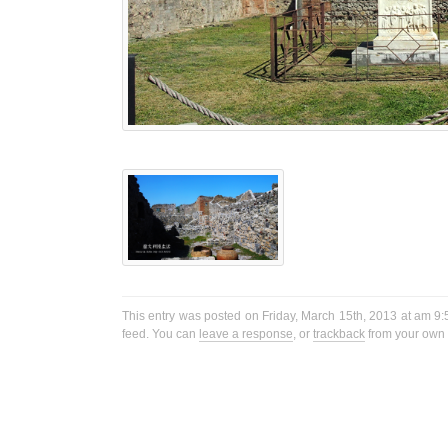
This entry was posted on Friday, March 15th, 2013 at am 9:5
feed. You can
leave a response
, or
trackback
from your own s