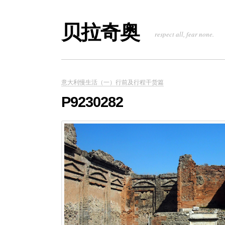
贝拉奇奥
respect all, fear none.
意大利慢生活（一）行前及行程干货篇
P9230282