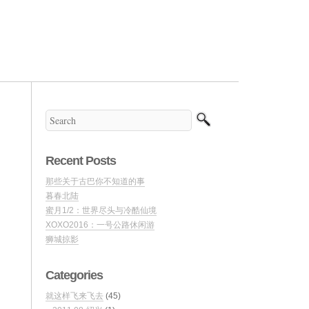
Recent Posts
那些关于古巴你不知道的事
暮春北陆
蜜月1/2：世界尽头与冷酷仙境
XOXO2016：一号公路休闲游
狮城掠影
Categories
就这样飞来飞去
(45)