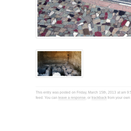
This entry was posted on Friday, March 15th, 2013 at am 9:5
feed. You can
leave a response
, or
trackback
from your own s