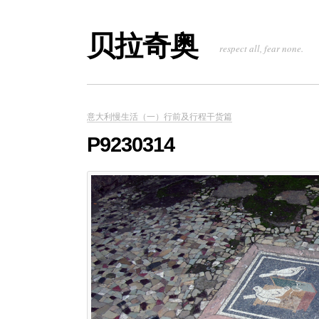
贝拉奇奥
respect all, fear none.
意大利慢生活（一）行前及行程干货篇
P9230314