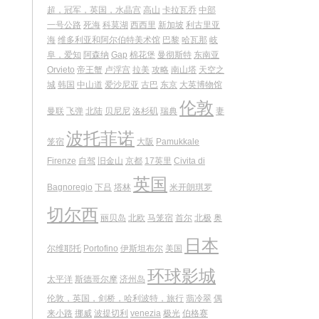
超，冠军，英国，水晶宫
高山
卡拉瓦乔
中部
一号公路
死海
科莫湖
西西里
新加坡
利古里亚
海
维多利亚和阿尔伯特美术馆
巴黎
哈瓦那
岐
阜，爱知
阿森纳
Gap
棉花堡
曼彻斯特
东南亚
Orvieto
帝王蟹
卢浮宫
拉美
攻略
南山塔
天空之
城
韩国
中山道
爱沙尼亚
古巴
东京
大英博物馆
伦敦
曼联
飞弹
北陆
贝尼尼
洛杉矶
瑞典
妻
波托菲诺
笼宿
大阪
Pamukkale
Firenze
自驾
旧金山
京都
17英里
Civita di
英国
Bagnoregio
下吕
塔林
米开朗琪罗
切尔西
丽贝岛
北欧
马笼宿
首尔
北极
奥
日本
尔维耶托
Portofino
伊斯坦布尔
美国
环球影城
太平洋
斯德哥尔摩
济州岛
伦敦，英国，剑桥，哈利波特，旅行
翡冷翠
偶
来小路
挪威
波提切利
venezia
极光
伯格赛