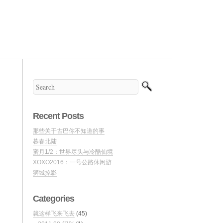
Recent Posts
那些关于古巴你不知道的事
暮春北陆
蜜月1/2：世界尽头与冷酷仙境
XOXO2016：一号公路休闲游
狮城掠影
Categories
就这样飞来飞去
(45)