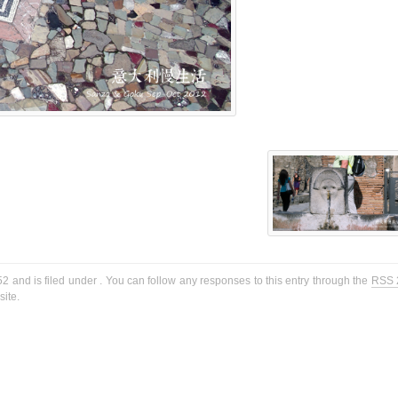
2 and is filed under . You can follow any responses to this entry through the
RSS 
ite.