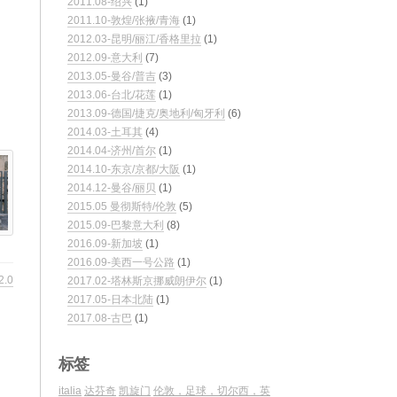
2011.08-绍兴
(1)
2011.10-敦煌/张掖/青海
(1)
2012.03-昆明/丽江/香格里拉
(1)
2012.09-意大利
(7)
2013.05-曼谷/普吉
(3)
2013.06-台北/花莲
(1)
2013.09-德国/捷克/奥地利/匈牙利
(6)
2014.03-土耳其
(4)
2014.04-济州/首尔
(1)
2014.10-东京/京都/大阪
(1)
2014.12-曼谷/丽贝
(1)
2015.05 曼彻斯特/伦敦
(5)
2015.09-巴黎意大利
(8)
2016.09-新加坡
(1)
2016.09-美西一号公路
(1)
2.0
2017.02-塔林斯京挪威朗伊尔
(1)
2017.05-日本北陆
(1)
2017.08-古巴
(1)
标签
italia
达芬奇
凯旋门
伦敦，足球，切尔西，英