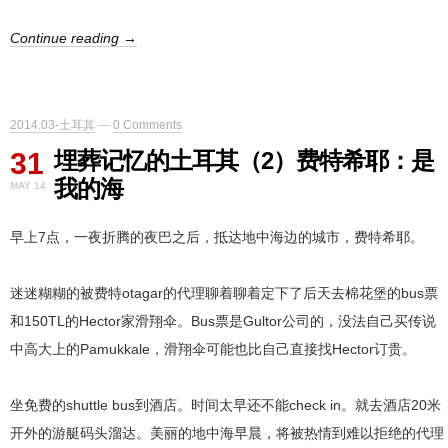
Continue reading →
2014.03-土耳其
—
0 Comments
31
埋葬记忆的土耳其（2）费特希耶：是
我的海
MAY 14
早上7点，一夜折腾的夜巴之后，抵达地中海边的城市，费特希耶。
迷迷糊糊的被费特otagar的代理聊着聊着定下了后天去棉花堡的bus票
和150TL的Hector家滑翔伞。Bus票是Gultor公司的，没法自己买传说
中高大上的Pamukkale，滑翔伞可能也比自己直接找Hector订贵。
坐免费的shuttle bus到酒店。时间太早还不能check in。就去酒店20米
开外的游艇码头溜达。美丽的地中海早晨，将被热情到难以拒绝的代理