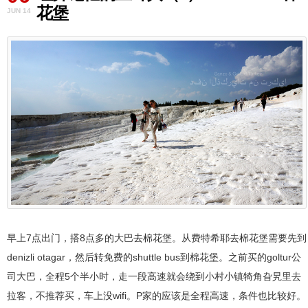
花堡
JUN 14
早上7点出门，搭8点多的大巴去棉花堡。从费特希耶去棉花堡需要先到
denizli otagar，然后转免费的shuttle bus到棉花堡。之前买的goltur公
司大巴，全程5个半小时，走一段高速就会绕到小村小镇犄角旮旯里去
拉客，不推荐买，车上没wifi。P家的应该是全程高速，条件也比较好。